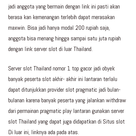
jadi anggota yang bermain dengan link ini pasti akan
berasa kan kemenangan terlebih dapat merasakan
maxwin. Bisa jadi hanya modal 200 rupiah saja,
anggota bisa menang hingga sampai satu juta rupiah
dengan link server slot di luar Thailand.
Server slot Thailand nomor 1 top gacor jadi obyek
banyak peserta slot akhir- akhir ini lantaran terlalu
dapat ditunjukkan provider slot pragmatic jadi bulan-
bulanan karena banyak peserta yang jalankan withdraw
dari permainan pragmatic play lantaran gunakan server
slot Thailand yang dapat juga didapatkan di Situs slot
Di luar ini, linknya ada pada atas.