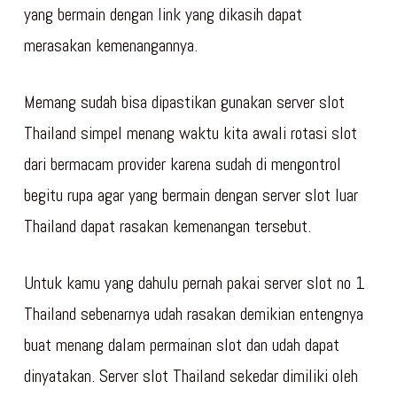
yang bermain dengan link yang dikasih dapat
merasakan kemenangannya.
Memang sudah bisa dipastikan gunakan server slot
Thailand simpel menang waktu kita awali rotasi slot
dari bermacam provider karena sudah di mengontrol
begitu rupa agar yang bermain dengan server slot luar
Thailand dapat rasakan kemenangan tersebut.
Untuk kamu yang dahulu pernah pakai server slot no 1
Thailand sebenarnya udah rasakan demikian entengnya
buat menang dalam permainan slot dan udah dapat
dinyatakan. Server slot Thailand sekedar dimiliki oleh