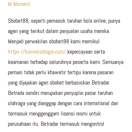
M Moment
Sbobet88, seperti pemasok taruhan bola online, punya
agen yang terikut dalam penjualan usaha mereka.
Menjadi perwakilan sbobet88 kami memikul
https://konveksibogor.com/
kepercayaan serta
keamanan terhadap seluruhnya peserta kami. Semuanya
pemain tidak perlu khawatir tertipu karena pasaran
yang dijajakan agen sbobet berbasiskan Betradar.
Betrada sendiri merupakan penyuplai pasar taruhan
olahraga yang dianggap dengan cara international dan
termasuk menggenggam lisensi resmi untuk
perusahaan itu. Betradar termasuk mengontrol