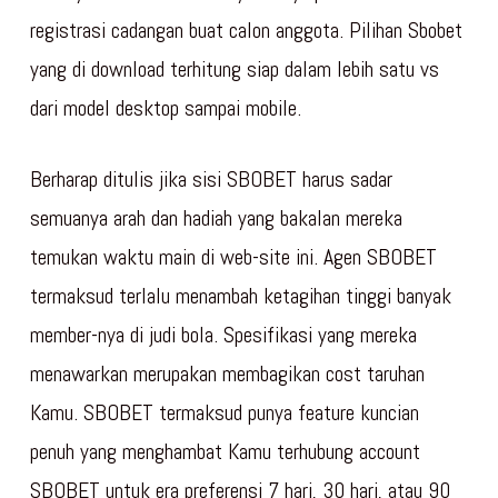
registrasi cadangan buat calon anggota. Pilihan Sbobet
yang di download terhitung siap dalam lebih satu vs
dari model desktop sampai mobile.
Berharap ditulis jika sisi SBOBET harus sadar
semuanya arah dan hadiah yang bakalan mereka
temukan waktu main di web-site ini. Agen SBOBET
termaksud terlalu menambah ketagihan tinggi banyak
member-nya di judi bola. Spesifikasi yang mereka
menawarkan merupakan membagikan cost taruhan
Kamu. SBOBET termaksud punya feature kuncian
penuh yang menghambat Kamu terhubung account
SBOBET untuk era preferensi 7 hari, 30 hari, atau 90