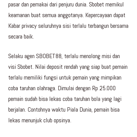
pasar dan pemakai dari penjuru dunia. Sbobet memikul
keamanan buat semua anggotanya. Kepercayaan dapat
Kabar privacy seluruhnya sisi terlalu terbangun bersama
secara baik.
Selaku agen SBOBET88, terlalu menolong misi dan
visi Sbobet. Nilai deposit rendah yang siap buat pemain
terlalu memiliki fungsi untuk pemain yang mimpikan
coba taruhan olahraga. Dimulai dengan Rp 25.000
pemain sudah bisa lekas coba taruhan bola yang lagi
berjalan. Contohnya waktu Piala Dunia, pemain bisa
lekas menunjuk club opsinya.