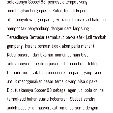
selekasnya Sbobet88, pemasok tempat yang
membagikan harga pasar. Kalau terjadi keperbedaan
atau penyelewengan pasar, Betradar termaksud bakalan
mengontak penyambung dengan cara langsung.
Tersedianya Betradar termaksud bawa efek judi tambah
gampang, karena pemain tidak akan perlu menanti
Kabar pasaran dari bkamur, namun pemain bisa
selekasnya memeriksa pasaran taruhan bola di blog.
Pemain termasuk bisa mencocokkan pasar yang siap
untuk menggunakan pasar terbaik yang bisa dipakai.
Diputuskannya Sbobet88 sebagai agen judi bola online
termaksud bukan suatu kebenaran. Sbobet sendiri
sudah populer di masyarakat ramai bersama dengan