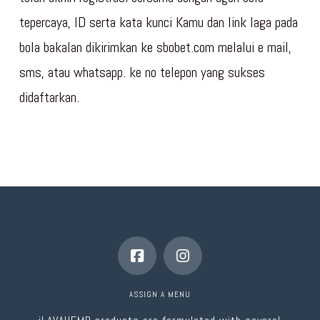
tepercaya, ID serta kata kunci Kamu dan link laga pada
bola bakalan dikirimkan ke sbobet.com melalui e mail,
sms, atau whatsapp. ke no telepon yang sukses
didaftarkan.
ASSIGN A MENU