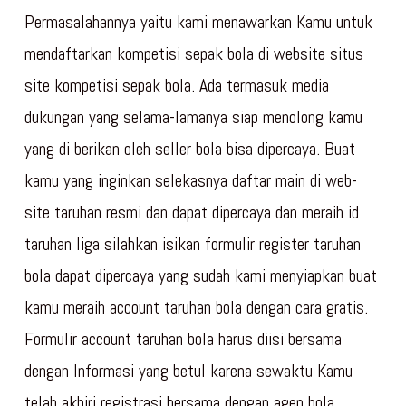
Permasalahannya yaitu kami menawarkan Kamu untuk
mendaftarkan kompetisi sepak bola di website situs
site kompetisi sepak bola. Ada termasuk media
dukungan yang selama-lamanya siap menolong kamu
yang di berikan oleh seller bola bisa dipercaya. Buat
kamu yang inginkan selekasnya daftar main di web-
site taruhan resmi dan dapat dipercaya dan meraih id
taruhan liga silahkan isikan formulir register taruhan
bola dapat dipercaya yang sudah kami menyiapkan buat
kamu meraih account taruhan bola dengan cara gratis.
Formulir account taruhan bola harus diisi bersama
dengan Informasi yang betul karena sewaktu Kamu
telah akhiri registrasi bersama dengan agen bola